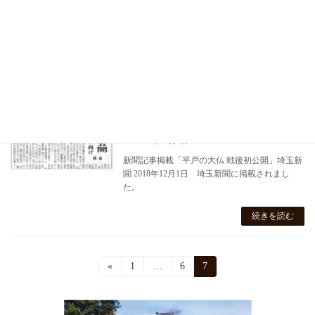
2019年7月11日
新聞記事掲載「源宗寺 保存修理へ」埼玉新聞
2019年7月11日 埼玉新聞に掲載されました。
続きを読む
新聞記事掲載「平戸の大仏 戦後初公開」
関連記事
埼玉新聞
2018年12月1日
新聞記事掲載「平戸の大仏 戦後初公開」埼玉新
聞 2018年12月1日 埼玉新聞に掲載されまし
た。
続きを読む
投
«
固
1
…
固
6
固
7
定
定
定
稿
ペ
ペ
ペ
ー
ー
ー
の