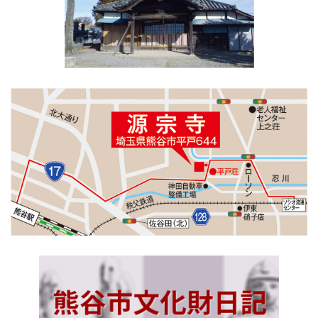
ー
ジ
送
り