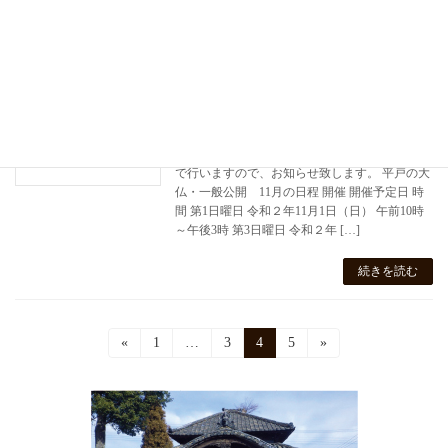
（日）が一般公開の最 […]
続きを読む
平戸の大仏・一般公開のお知らせ
お知らせ
2020年10月26日
11月の「平戸の大仏・一般公開」を下記の日程
で行いますので、お知らせ致します。 平戸の大
仏・一般公開 11月の日程 開催 開催予定日 時
間 第1日曜日 令和２年11月1日（日） 午前10時
～午後3時 第3日曜日 令和２年 […]
続きを読む
投
«
固
1
…
固
3
固
4
固
5
»
定
定
定
定
稿
ペ
ペ
ペ
ペ
ー
ー
ー
ー
の
ジ
ジ
ジ
ジ
ペ